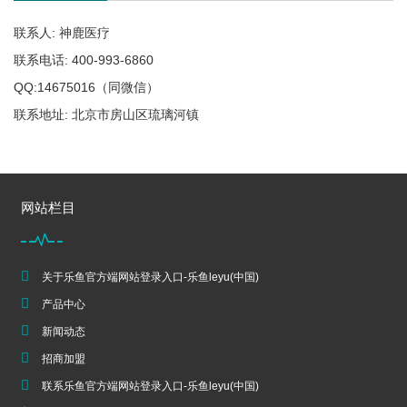
联系人: 神鹿医疗
联系电话: 400-993-6860
QQ:14675016（同微信）
联系地址: 北京市房山区琉璃河镇
网站栏目
关于乐鱼官方端网站登录入口-乐鱼leyu(中国)
产品中心
新闻动态
招商加盟
联系乐鱼官方端网站登录入口-乐鱼leyu(中国)