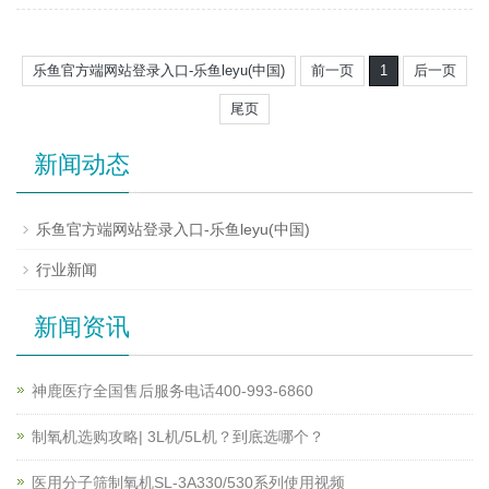
乐鱼官方端网站登录入口-乐鱼leyu(中国)
前一页
1
后一页
尾页
新闻动态
乐鱼官方端网站登录入口-乐鱼leyu(中国)
行业新闻
新闻资讯
神鹿医疗全国售后服务电话400-993-6860
制氧机选购攻略| 3L机/5L机？到底选哪个？
医用分子筛制氧机SL-3A330/530系列使用视频