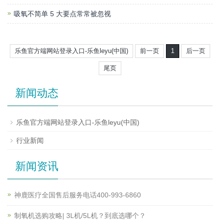
吸氧不简单 5 大要点常常被忽视
乐鱼官方端网站登录入口-乐鱼leyu(中国)
前一页
1
后一页
尾页
新闻动态
乐鱼官方端网站登录入口-乐鱼leyu(中国)
行业新闻
新闻资讯
神鹿医疗全国售后服务电话400-993-6860
制氧机选购攻略| 3L机/5L机？到底选哪个？