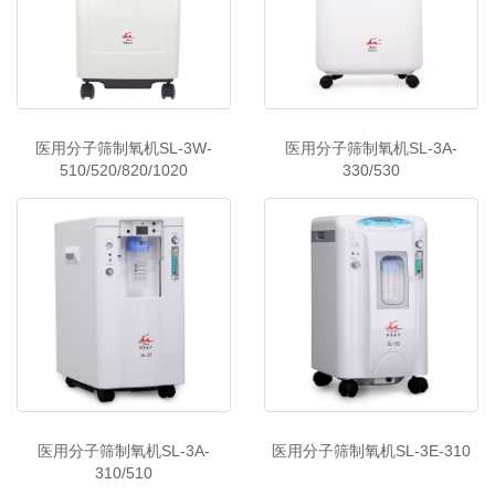
医用分子筛制氧机SL-3W-
医用分子筛制氧机SL-3A-
510/520/820/1020
330/530
医用分子筛制氧机SL-3A-
医用分子筛制氧机SL-3E-310
310/510