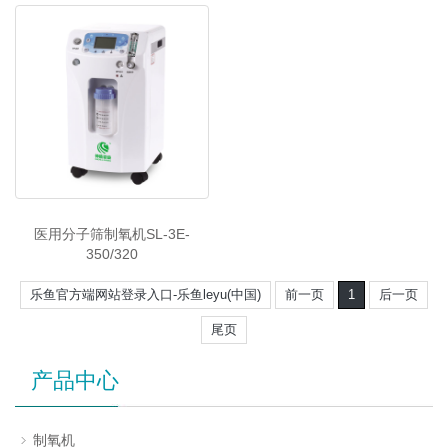
医用分子筛制氧机SL-3E-
350/320
乐鱼官方端网站登录入口-乐鱼leyu(中国)
前一页
1
后一页
尾页
产品中心
制氧机