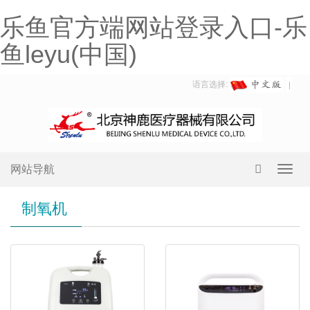
乐鱼官方端网站登录入口-乐
鱼leyu(中国)
语言选择:
网站导航
Toggl
navig
制氧机